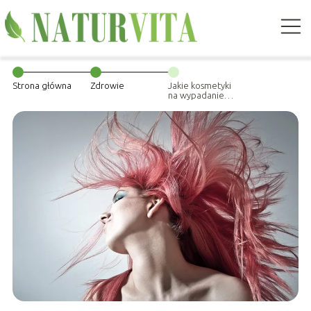
Strona główna
Zdrowie
Jakie kosmetyki
na wypadanie
włosów
stosować?
Rodzaje i
składniki
aktywne