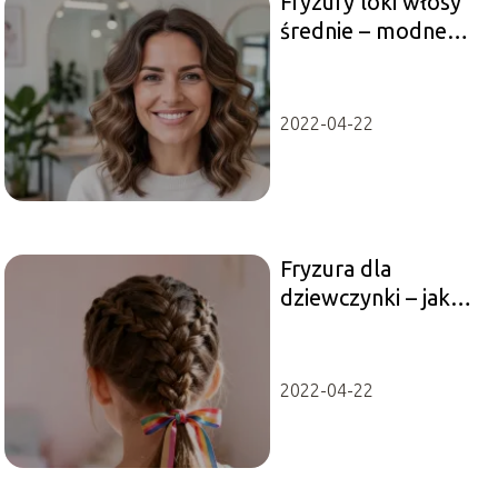
Fryzury loki włosy
średnie – modne
cięcia i stylizacje
2022-04-22
Fryzura dla
dziewczynki – jak
wykonać szybkie i
modne uczesania?
2022-04-22