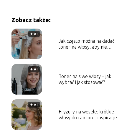
Zobacz także:
🟅 AI
Jak często można nakładać
toner na włosy, aby nie
zniszczyć pasm?
🟅 AI
Toner na siwe włosy – jak
wybrać i jak stosować?
🟅 AI
Fryzury na wesele: krótkie
włosy do ramion – inspiracje