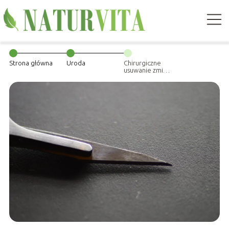
Strona główna
Uroda
Chirurgiczne
usuwanie zmian
skórnych —
kiedy zabieg
jest konieczny