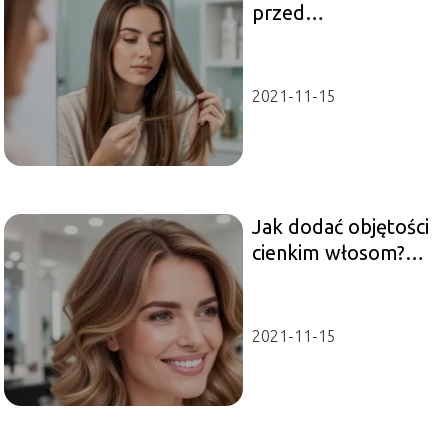
przed
farbowaniem?
Sprawdzone
wskazówki
2021-11-15
Jak dodać objętości
cienkim włosom?
Proste triki stylisty
2021-11-15