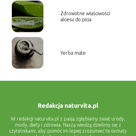
Zdrowotne właściwości
aloesu do picia
Yerba mate
Redakcja naturvita.pl
W redakcji naturvita.pl z pasją zgłębiamy świat urody,
mody, diety i zdrowia. Naszą wiedzą dzielimy się z
czytelnikami, aby pomóc im lepiej zrozumieć te tematy