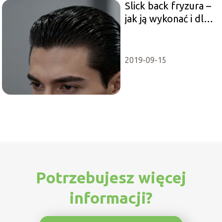
Slick back fryzura –
jak ją wykonać i dla
kogo jest
odpowiednia?
2019-09-15
Potrzebujesz więcej
informacji?