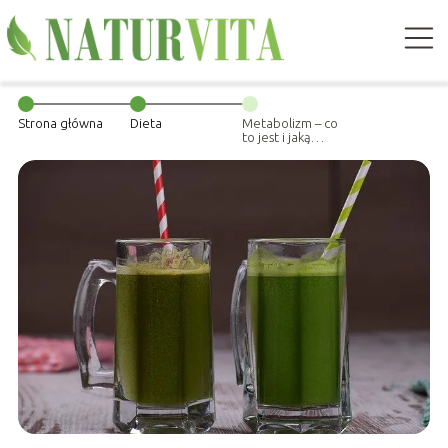
Strona główna
Dieta
Metabolizm – co
to jest i jaką
pełni rolę?