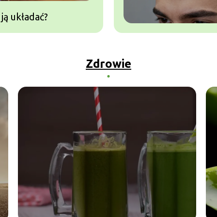
 ją układać?
our fryzura – jak ją
ć i komu pasuje?
Zdrowie