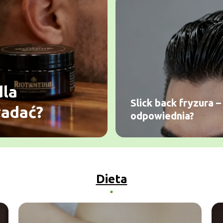
dla
Slick back fryzura –
ładać?
odpowiednia?
Dieta