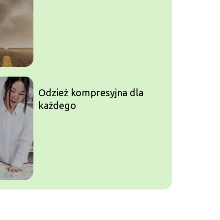
Odzież kompresyjna dla
każdego
DMSO – czym jest, jak się
go stosuje i gdzie go można