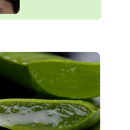
Fringe fryzura – komu
pasuje, jak układać i
pielęgnować?